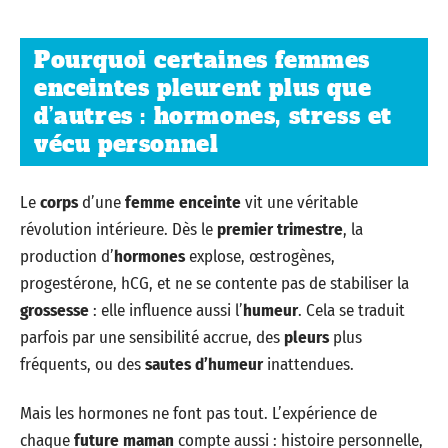
Pourquoi certaines femmes
enceintes pleurent plus que
d’autres : hormones, stress et
vécu personnel
Le
corps
d’une
femme enceinte
vit une véritable
révolution intérieure. Dès le
premier trimestre
, la
production d’
hormones
explose, œstrogènes,
progestérone, hCG, et ne se contente pas de stabiliser la
grossesse
: elle influence aussi l’
humeur
. Cela se traduit
parfois par une sensibilité accrue, des
pleurs
plus
fréquents, ou des
sautes d’humeur
inattendues.
Mais les hormones ne font pas tout. L’expérience de
chaque
future maman
compte aussi : histoire personnelle,