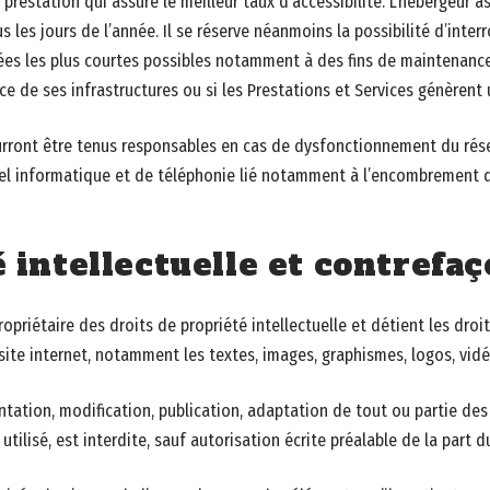
 prestation qui assure le meilleur taux d’accessibilité. L’hébergeur a
s les jours de l’année. Il se réserve néanmoins la possibilité d’inter
es les plus courtes possibles notamment à des fins de maintenance
nce de ses infrastructures ou si les Prestations et Services génèrent 
ourront être tenus responsables en cas de dysfonctionnement du rése
el informatique et de téléphonie lié notamment à l’encombrement 
é intellectuelle et contrefa
ropriétaire des droits de propriété intellectuelle et détient les droi
site internet, notamment les textes, images, graphismes, logos, vidé
ntation, modification, publication, adaptation de tout ou partie des
tilisé, est interdite, sauf autorisation écrite préalable de la part du