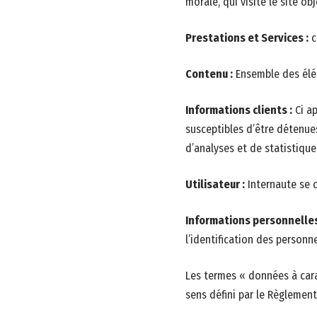
morale, qui visite le site o
Prestations et Services :
c
Contenu :
Ensemble des élém
Informations clients :
Ci ap
susceptibles d’être détenues
d’analyses et de statistique
Utilisateur :
Internaute se c
Informations personnelles
l’identification des personne
Les termes « données à cara
sens défini par le Règlemen