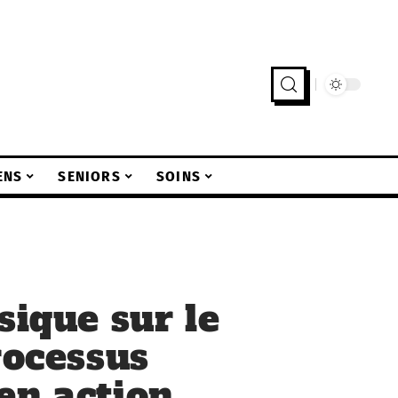
ENS
SENIORS
SOINS
sique sur le
rocessus
en action