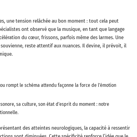
es, une tension relâchée au bon moment : tout cela peut
écialistes ont observé que la musique, en tant que langage
célération du cœur, frissons, parfois même des larmes. Une
ouvienne, reste attentif aux nuances. Il devine, il prévoit, il
onique.
 ou rompt le schéma attendu façonne la force de l’émotion
sonore, sa culture, son état d’esprit du moment : notre
tionnelle.
résentant des atteintes neurologiques, la capacité à ressentir
ions sont diminuées. Cette spécificité renforce l’idée que le