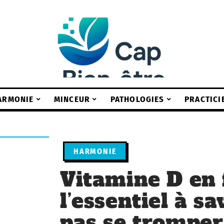
ARMONIE
MINCEUR
PATHOLOGIES
PRACTICI
HARMONIE
Vitamine D en f
l’essentiel à s
pas se tromper