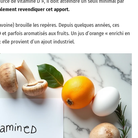
urce de vitamine D », il doit atteindre un seuil minimal par
galement revendiquer cet apport.
voine) brouille les repères. Depuis quelques années, ces
t parfois aromatisés aux fruits. Un jus d’orange « enrichi en
 elle provient d’un ajout industriel.