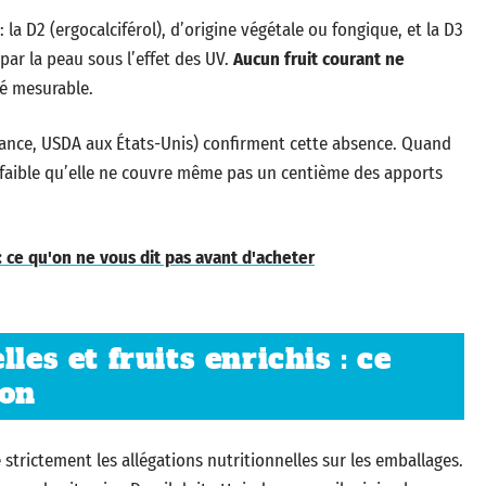
 la D2 (ergocalciférol), d’origine végétale ou fongique, et la D3
 par la peau sous l’effet des UV.
Aucun fruit courant ne
é mesurable.
rance, USDA aux États-Unis) confirment cette absence. Quand
 si faible qu’elle ne couvre même pas un centième des apports
: ce qu'on ne vous dit pas avant d'acheter
les et fruits enrichis : ce
ion
trictement les allégations nutritionnelles sur les emballages.