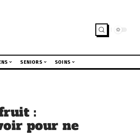
ENS
SENIORS
SOINS
ruit :
avoir pour ne