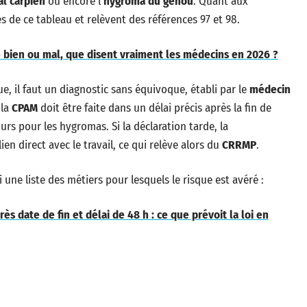
l carpien
ou encore l’
hygroma du genou
. Quant aux
es de ce tableau et relèvent des références 97 et 98.
e bien ou mal, que disent vraiment les médecins en 2026 ?
e, il faut un diagnostic sans équivoque, établi par le
médecin
 la
CPAM
doit être faite dans un délai précis après la fin de
ours pour les hygromas. Si la déclaration tarde, la
ien direct avec le travail, ce qui relève alors du
CRRMP
.
 une liste des métiers pour lesquels le risque est avéré :
ès date de fin et délai de 48 h : ce que prévoit la loi en