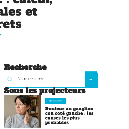
les et
rets
Recherche
Sous les projecteurs
PATHOLOGIES
Douleur au ganglion
cou coté gauche : les
causes les plus
probables