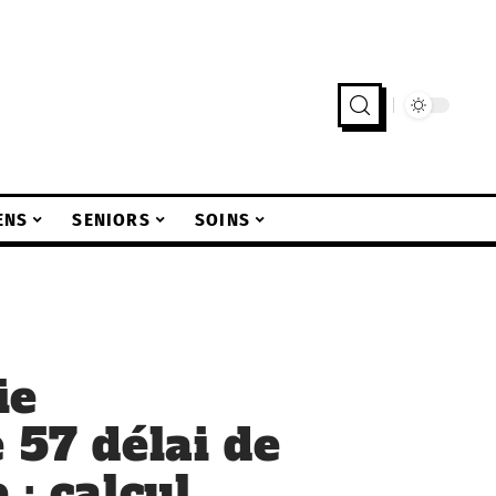
ENS
SENIORS
SOINS
ie
 57 délai de
: calcul,