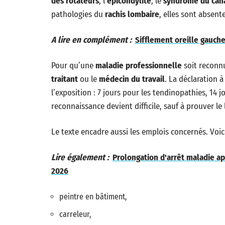
des rotateurs
, l’
épicondylite
, le
syndrome du cana
pathologies du
rachis lombaire
, elles sont absent
A lire en complément :
Sifflement oreille gauch
Pour qu’une
maladie professionnelle
soit reconnu
traitant
ou le
médecin du travail
. La déclaration à
l’exposition : 7 jours pour les tendinopathies, 14 j
reconnaissance devient difficile, sauf à prouver le l
Le texte encadre aussi les emplois concernés. Voici
Lire également :
Prolongation d'arrêt maladie apr
2026
peintre en bâtiment,
carreleur,