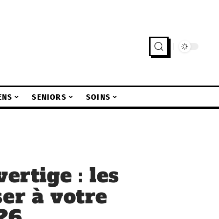
ENS
SENIORS
SOINS
ertige : les
ser à votre
26