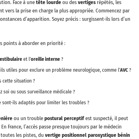
lution. Face à une
tête lourde
ou des
vertiges
répétés, les
nt vers la prise en charge la plus appropriée. Commencez par
constances d’apparition. Soyez précis : surgissent-ils lors d’un
es points à aborder en priorité :
estibulaire
et l’
oreille interne
?
ils utiles pour exclure un problème neurologique, comme l’
AVC
?
 cette situation ?
z soi ou sous surveillance médicale ?
 sont-ils adaptés pour limiter les troubles ?
énière
ou un trouble
postural perceptif
est suspecté, il peut
. En France, l’accès passe presque toujours par le médecin
 toutes les pistes, du
vertige positionnel paroxystique bénin