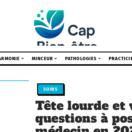
ARMONIE
MINCEUR
PATHOLOGIES
PRACTICI
SOINS
Tête lourde et v
questions à po
médecin en 20